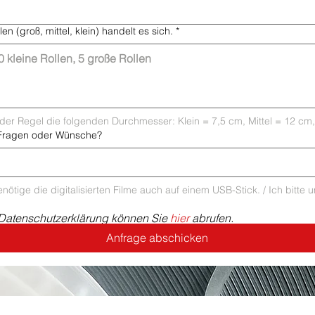
en (groß, mittel, klein) handelt es sich.
*
 der Regel die folgenden Durchmesser: Klein = 7,5 cm, Mittel = 12 cm
 Fragen oder Wünsche?
nötige die digitalisierten Filme auch auf einem USB-Stick. / Ich bitte 
Datenschutzerklärung können Sie 
hier
 abrufen.
Anfrage abschicken