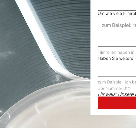
Um wie viele Filmroll
Filmrollen haben in
Haben Sie weitere
zum Beispiel: Ich be
der Nummer 0***
Hinweis: Unsere 
Impressum
Datenschutz
AGB