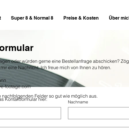
t
Super 8 & Normal 8
Preise & Kosten
Über mic
ormular
ragen oder würden gerne eine Bestellanfrage abschicken? Zöge
mir eine Nachricht. Ich freue mich von Ihnen zu hören.
ann
ve-footage.com
die nachfolgenden Felder so gut wie möglich aus.
s Kontaktformular hier:
Nachname