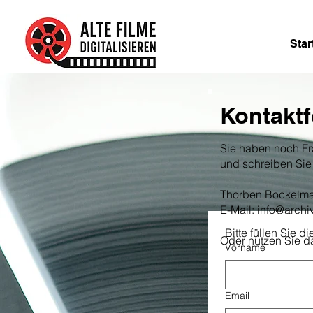
Star
Kontaktf
​Sie haben noch F
und schreiben Sie 
Thorben Bockelm
E-Mail:
info@archi
Bitte füllen Sie 
Oder nutzen Sie da
Vorname
Email